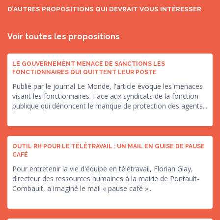
D’AUTRES PROPOSITIONS QUI DEVRAIT VOUS INTÉRESSER
Voir toutes les propositions
LE GOUVERNEMENT MENACE DE SANCTIONS LES
FONCTIONNAIRES QUI QUITTENT LEUR POSTE
Publié par le journal Le Monde, l'article évoque les menaces
visant les fonctionnaires. Face aux syndicats de la fonction
publique qui dénoncent le manque de protection des agents...
OUTIL RH POUR LE TÉLÉTRAVAIL : UN MAIL EN GUISE DE PAUSE
CAFÉ
Pour entretenir la vie d'équipe en télétravail, Florian Glay,
directeur des ressources humaines à la mairie de Pontault-
Combault, a imaginé le mail « pause café »...