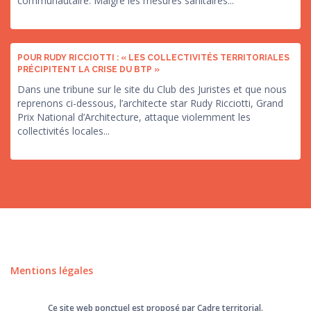
communautaire. Malgré les mesures sanitaires...
POUR RUDY RICCIOTTI : « LES COLLECTIVITÉS TERRITORIALES
PRÉCIPITENT LA CRISE DU BTP »
Dans une tribune sur le site du Club des Juristes et que nous
reprenons ci-dessous, l’architecte star Rudy Ricciotti, Grand
Prix National d’Architecture, attaque violemment les
collectivités locales...
Mentions légales
Ce site web ponctuel est proposé par Cadre territorial.