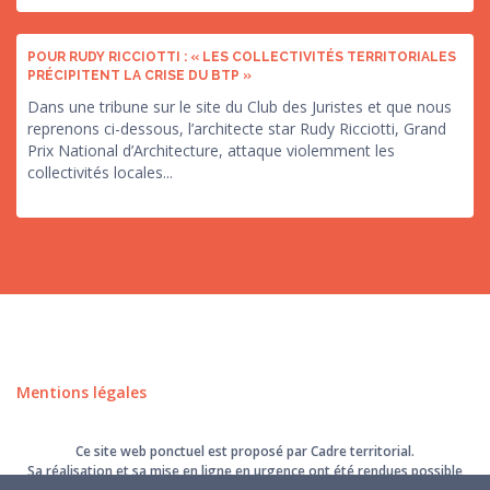
POUR RUDY RICCIOTTI : « LES COLLECTIVITÉS TERRITORIALES
PRÉCIPITENT LA CRISE DU BTP »
Dans une tribune sur le site du Club des Juristes et que nous
reprenons ci-dessous, l’architecte star Rudy Ricciotti, Grand
Prix National d’Architecture, attaque violemment les
collectivités locales...
Mentions légales
Ce site web ponctuel est proposé par Cadre territorial.
Sa réalisation et sa mise en ligne en urgence ont été rendues possible