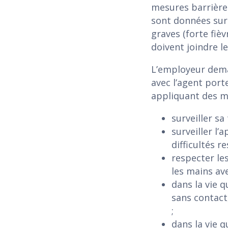
mesures barrières
sont données sur
graves (forte fiè
doivent joindre le
L’employeur dema
avec l’agent port
appliquant des me
surveiller sa
surveiller l’
difficultés re
respecter le
les mains av
dans la vie 
sans contact,
;
dans la vie 