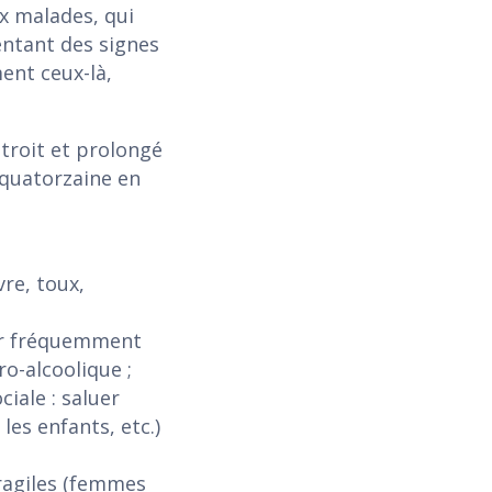
ux malades, qui
ntant des signes
ent ceux-là,
troit et prolongé
 quatorzaine en
vre, toux,
ver fréquemment
o-alcoolique ;
iale : saluer
les enfants, etc.)
fragiles (femmes