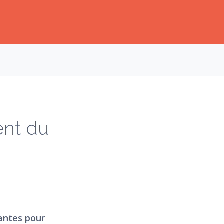
Ok
ent du
antes pour