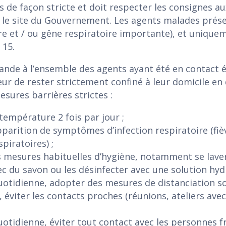
 de façon stricte et doit respecter les consignes a
 le site du Gouvernement. Les agents malades prése
vre et / ou gêne respiratoire importante), et uniquem
 15.
nde à l’ensemble des agents ayant été en contact é
eur de rester strictement confiné à leur domicile en
sures barrières strictes :
 température 2 fois par jour ;
apparition de symptômes d’infection respiratoire (fiè
spiratoires) ;
s mesures habituelles d’hygiène, notamment se la
ec du savon ou les désinfecter avec une solution hydr
quotidienne, adopter des mesures de distanciation soc
 éviter les contacts proches (réunions, ateliers avec 
quotidienne, éviter tout contact avec les personnes 