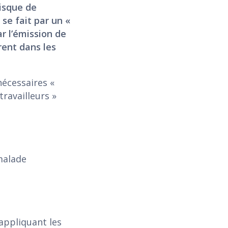
risque de
 se fait par un «
r l’émission de
rent dans les
nécessaires «
ravailleurs »
malade
appliquant les