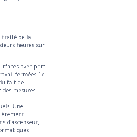
 traité de la
sieurs heures sur
urfaces avec port
avail fermées (le
u fait de
ect des mesures
uels. Une
ulièrement
ns d’ascenseur,
formatiques