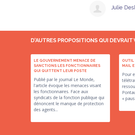
Julie Des
D’AUTRES PROPOSITIONS QUI DEVRAIT
LE GOUVERNEMENT MENACE DE
OUTIL 
SANCTIONS LES FONCTIONNAIRES
MAIL E
QUI QUITTENT LEUR POSTE
Pour e
Publié par le journal Le Monde,
télétra
l'article évoque les menaces visant
ressou
les fonctionnaires. Face aux
Pontau
syndicats de la fonction publique qui
« pause
dénoncent le manque de protection
des agents...