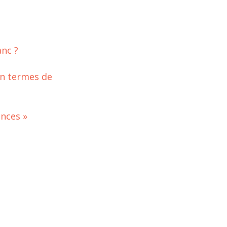
anc ?
en termes de
ences »