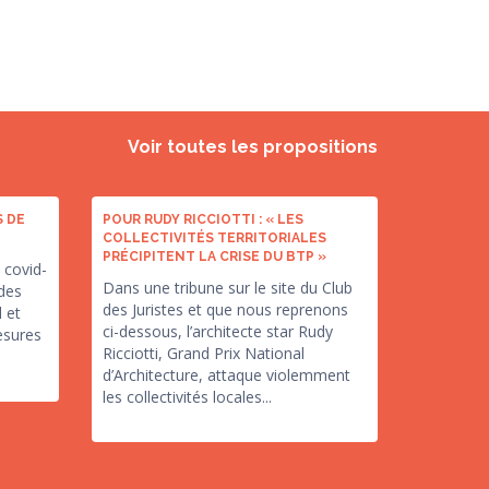
Voir toutes les propositions
S DE
POUR RUDY RICCIOTTI : « LES
COLLECTIVITÉS TERRITORIALES
PRÉCIPITENT LA CRISE DU BTP »
u covid-
Dans une tribune sur le site du Club
 des
des Juristes et que nous reprenons
 et
ci-dessous, l’architecte star Rudy
esures
Ricciotti, Grand Prix National
d’Architecture, attaque violemment
les collectivités locales...