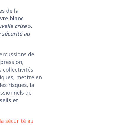
s de la
ivre blanc
velle crise
».
a sécurité au
percussions de
épression,
s collectivités
giques, mettre en
les risques, la
essionnels de
seils et