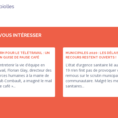
biolles
 VOUS INTÉRESSER
RH POUR LE TÉLÉTRAVAIL : UN
MUNICIPALES 2020 : LES DÉLAI
N GUISE DE PAUSE CAFÉ
RECOURS RESTENT OUVERTS !
ntretenir la vie d'équipe en
L’état d’urgence sanitaire lié a
vail, Florian Glay, directeur des
19 n’en finit pas de provoquer
rces humaines à la mairie de
remous sur le scrutin municipal
lt-Combault, a imaginé le mail
communautaire. Malgré les m
 café »...
sanitaires...